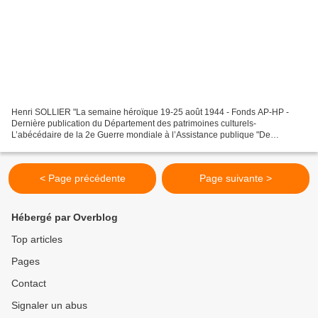
Henri SOLLIER "La semaine héroïque 19-25 août 1944 - Fonds AP-HP -
Dernière publication du Département des patrimoines culturels-
L’abécédaire de la 2e Guerre mondiale à l’Assistance publique "De
l’armistice de juin 1940 à la Libération de Paris à l’été...
< Page précédente
Page suivante >
Hébergé par Overblog
Top articles
Pages
Contact
Signaler un abus