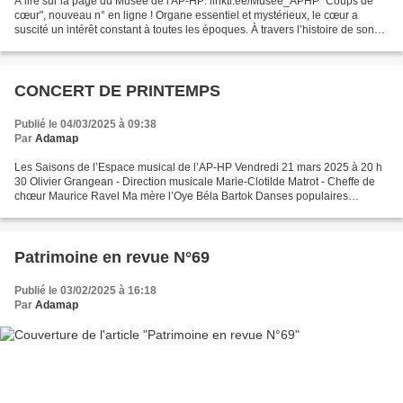
A lire sur la page du Musée de l'AP-HP: linktr.ee/Musee_APHP "Coups de
cœur", nouveau n° en ligne ! Organe essentiel et mystérieux, le cœur a
suscité un intérêt constant à toutes les époques. À travers l’histoire de son
étude médicale et des nombreuses...
CONCERT DE PRINTEMPS
Publié le 04/03/2025 à 09:38
Par
Adamap
Les Saisons de l’Espace musical de l’AP-HP Vendredi 21 mars 2025 à 20 h
30 Olivier Grangean - Direction musicale Marie-Clotilde Matrot - Cheffe de
chœur Maurice Ravel Ma mère l’Oye Béla Bartok Danses populaires
roumaines Joseph Haydn Harmoniemesse Joanna...
Patrimoine en revue N°69
Publié le 03/02/2025 à 16:18
Par
Adamap