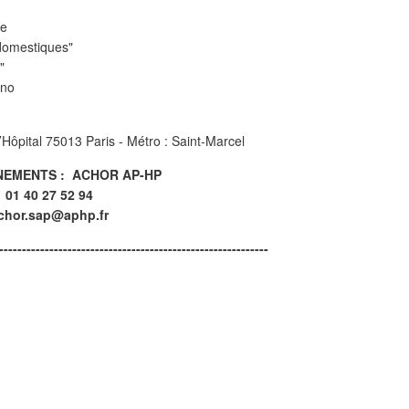
ée
domestiques"
"
ino
’Hôpital 75013 Paris - Métro : Saint-Marcel
NEMENTS : ACHOR AP-HP
01 40 27 52 94
chor.sap@aphp.fr
-----------------------------------------------------------