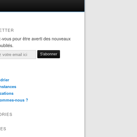
ETTER
-vous pour être averti des nouveaux
publiés.
drier
nstances
cations
sommes-nous ?
ORIES
VES