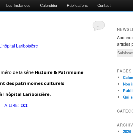
Les Instances
Calendrier
Publications
Contact
…
NEWSL
Abonnez
articles 
Email
PAGES
méro de la série 
Histoire & Patrimoine
Calen
t des patrimoines culturels
Nos i
Publi
 l'
hôpital Lariboisière. 
Qui 
A LIRE: 
 ICI
CATÉG
ARCHI
2026