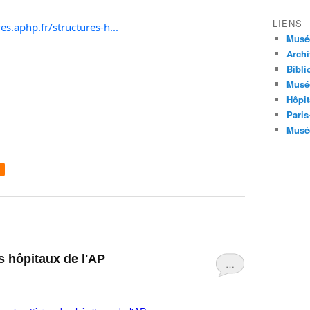
LIENS
es.aphp.fr/structures-h...
Musé
Archi
Bibli
Musée
Hôpit
Paris
Musée
s hôpitaux de l'AP
…