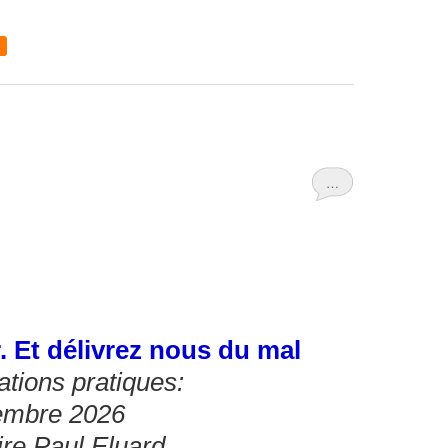
…
. Et délivrez nous du mal
ations pratiques:
embre 2026
ire Paul Eluard