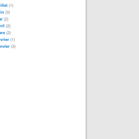
illet
(1)
in
(3)
ai
(2)
ril
(2)
ars
(2)
vrier
(1)
nvier
(3)