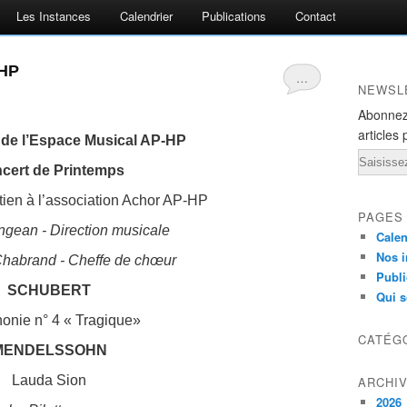
Les Instances
Calendrier
Publications
Contact
-HP
…
NEWSL
Abonnez
articles 
 de l’Espace Musical AP-HP
Email
cert de Printemps
tien à l’association Achor AP-HP
PAGES
angean - Direction musicale
Calen
Nos i
habrand - Cheffe de chœur
Publi
SCHUBERT
Qui 
nie n° 4 « Tragique»
CATÉG
MENDELSSOHN
Lauda Sion
ARCHI
2026