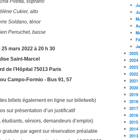
cha Piletta, soprano
Ju
élène Cukier, alto
Ju
M
erre Soldano, ténor
Av
ien Perruchet, basse
M
Fé
Ja
 25 mars 2022
à 20 h 30
2025
lise Saint-Marcel
2024
2023
rd de l’Hôpital 75013 Paris
2022
 ou Campo-Formio - Bus 91, 57
2021
2020
2019
 des billets également en ligne sur billetweb)
2018
2017
ros sur présentation d’un justificatif
2016
, étudiants, séniors, demandeurs d’emploi)
2015
2014
gratuite par agent sur réservation préalable
2013