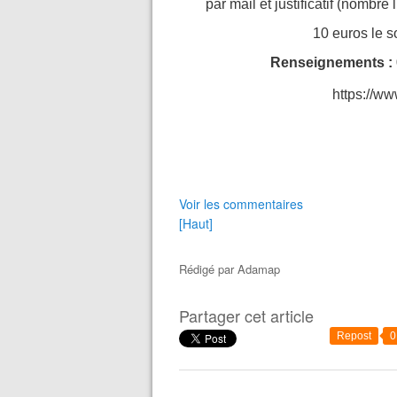
par mail et justificatif (nombre
10 euros le so
Renseignements :
https://ww
Voir les commentaires
[Haut]
Rédigé par
Adamap
Partager cet article
Repost
0