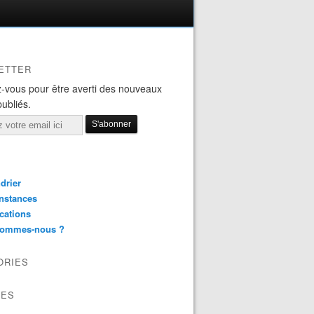
ETTER
-vous pour être averti des nouveaux
publiés.
drier
nstances
cations
sommes-nous ?
ORIES
VES