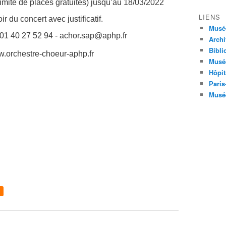
 limité de places gratuites) jusqu’au 18/03/2022
LIENS
ir du concert avec justificatif.
Musé
01 40 27 52 94 - achor.sap@aphp.fr
Archi
Bibli
w.orchestre-choeur-aphp.fr
Musée
Hôpit
Paris
Musée