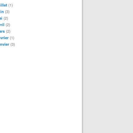
illet
(1)
in
(3)
ai
(2)
ril
(2)
ars
(2)
vrier
(1)
nvier
(3)