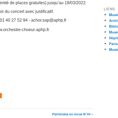
 limité de places gratuites) jusqu’au 18/03/2022
LIENS
ir du concert avec justificatif.
Musé
01 40 27 52 94 - achor.sap@aphp.fr
Archi
Bibli
w.orchestre-choeur-aphp.fr
Musée
Hôpit
Paris
Musée
Patrimoine en revue N°44 »