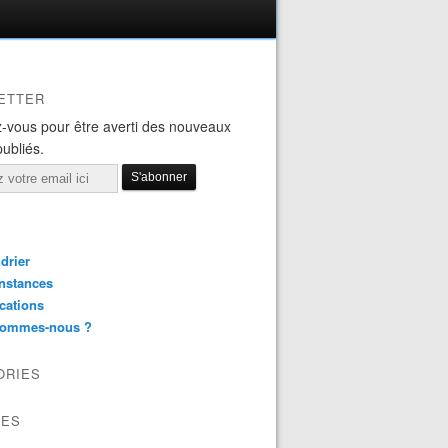
ETTER
-vous pour être averti des nouveaux
publiés.
drier
nstances
cations
sommes-nous ?
ORIES
VES