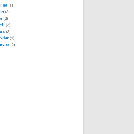
illet
(1)
in
(3)
ai
(2)
ril
(2)
ars
(2)
vrier
(1)
nvier
(3)