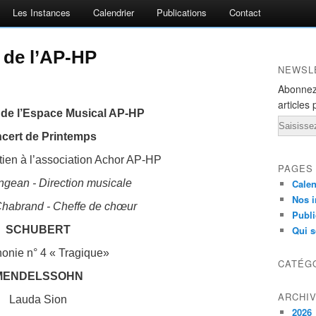
Les Instances
Calendrier
Publications
Contact
 de l’AP-HP
NEWSL
Abonnez
articles 
 de l’Espace Musical AP-HP
Email
cert de Printemps
tien à l’association Achor AP-HP
PAGES
angean - Direction musicale
Calen
Nos i
habrand - Cheffe de chœur
Publi
SCHUBERT
Qui 
nie n° 4 « Tragique»
CATÉG
MENDELSSOHN
ARCHI
Lauda Sion
2026