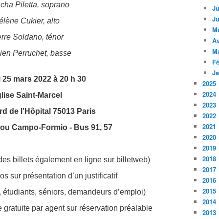
cha Piletta, soprano
Ju
Ju
élène Cukier, alto
M
erre Soldano, ténor
Av
M
ien Perruchet, basse
Fé
Ja
 25 mars 2022
à 20 h 30
2025
2024
lise Saint-Marcel
2023
rd de l’Hôpital 75013 Paris
2022
2021
 ou Campo-Formio - Bus 91, 57
2020
2019
2018
 des billets également en ligne sur billetweb)
2017
ros sur présentation d’un justificatif
2016
2015
, étudiants, séniors, demandeurs d’emploi)
2014
gratuite par agent sur réservation préalable
2013