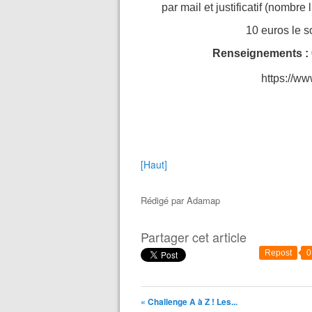
par mail et justificatif (nombre
10 euros le so
Renseignements :
https://ww
[Haut]
Rédigé par
Adamap
Partager cet article
Repost
0
« Challenge A à Z ! Les...