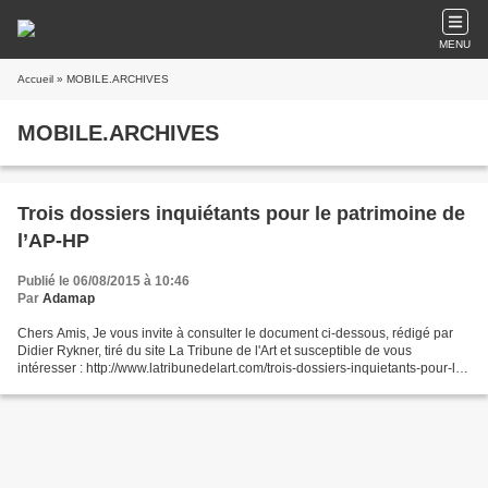
MENU
Accueil
» MOBILE.ARCHIVES
MOBILE.ARCHIVES
Trois dossiers inquiétants pour le patrimoine de
l’AP-HP
Publié le 06/08/2015 à 10:46
Par
Adamap
Chers Amis, Je vous invite à consulter le document ci-dessous, rédigé par
Didier Rykner, tiré du site La Tribune de l'Art et susceptible de vous
intéresser : http://www.latribunedelart.com/trois-dossiers-inquietants-pour-le-
patrimoine-de-l-ap-hp Vous...