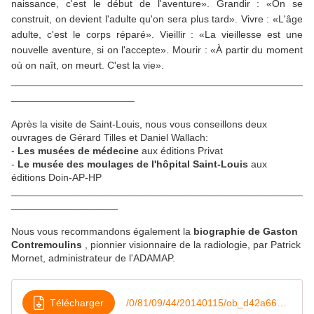
naissance, c'est le début de l'aventure». Grandir : «On se
construit, on devient l'adulte qu'on sera plus tard». Vivre : «L'âge
adulte, c'est le corps réparé». Vieillir : «La vieillesse est une
nouvelle aventure, si on l'accepte». Mourir : «À partir du moment
où on naît, on meurt. C'est la vie».
____________________________________________________
______________________
Après la visite de Saint-Louis, nous vous conseillons deux
ouvrages de Gérard Tilles et Daniel Wallach:
-
Les musées de médecine
aux éditions Privat
-
Le musée des moulages de l'hôpital Saint-Louis
​ aux
éditions Doin-AP-HP
____________________________________________________
___________________
Nous vous recommandons également la
biographie de Gaston
Contremoulins
, pionnier visionnaire de la radiologie, par Patrick
Mornet, administrateur de l'ADAMAP.
Télécharger
/0/81/09/44/20140115/ob_d42a66_boncommande-contremoulins