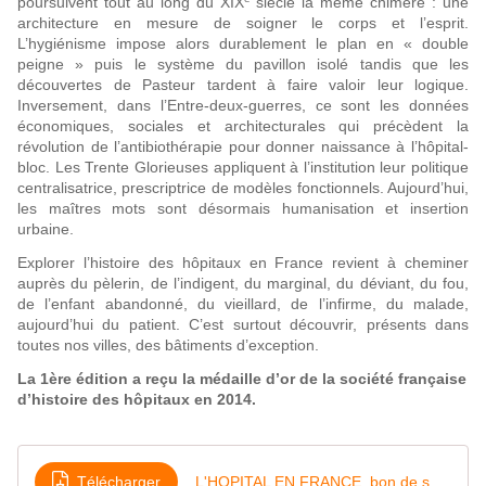
poursuivent tout au long du XIX
siècle la même chimère : une
architecture en mesure de soigner le corps et l’esprit.
L’hygiénisme impose alors durablement le plan en « double
peigne » puis le système du pavillon isolé tandis que les
découvertes de Pasteur tardent à faire valoir leur logique.
Inversement, dans l’Entre-deux-guerres, ce sont les données
économiques, sociales et architecturales qui précèdent la
révolution de l’antibiothérapie pour donner naissance à l’hôpital-
bloc. Les Trente Glorieuses appliquent à l’institution leur politique
centralisatrice, prescriptrice de modèles fonctionnels. Aujourd’hui,
les maîtres mots sont désormais humanisation et insertion
urbaine.
Explorer l’histoire des hôpitaux en France revient à cheminer
auprès du pèlerin, de l’indigent, du marginal, du déviant, du fou,
de l’enfant abandonné, du vieillard, de l’infirme, du malade,
aujourd’hui du patient. C’est surtout découvrir, présents dans
toutes nos villes, des bâtiments d’exception.
La 1ère édition a reçu la médaille d’or de la société française
d’histoire des hôpitaux en 2014.
Télécharger
L'HOPITAL EN FRANCE_bon de souscriptionWEB