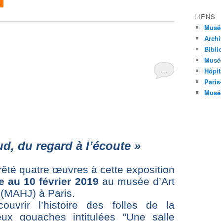
LIENS
Musé
Archi
Bibli
Musée
…
Hôpit
Paris
Musée
d, du regard à l’écoute »
êté quatre œuvres à cette exposition
e au 10 février 2019
au musée d’Art
 (MAHJ) à Paris.
ouvrir l’histoire des folles de la
eux gouaches intitulées "Une salle