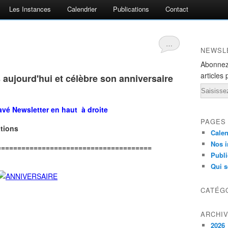
Les Instances
Calendrier
Publications
Contact
…
NEWSL
Abonnez
articles 
aujourd'hui et célèbre son anniversaire
Email
avé Newsletter en haut à droite
PAGES
ations
Calen
Nos i
======================================
Publi
Qui 
CATÉG
ARCHI
2026