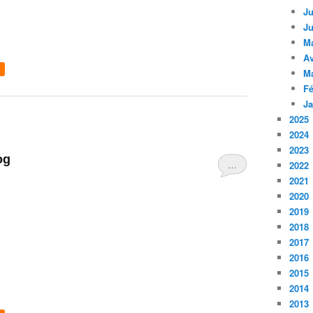
Ju
Ju
M
Av
M
Fé
Ja
2025
2024
2023
og
…
2022
2021
2020
2019
2018
2017
2016
2015
2014
2013