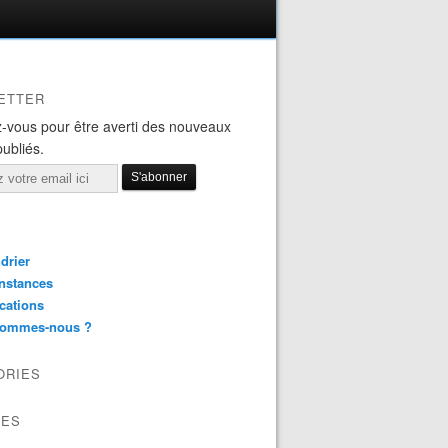
ETTER
-vous pour être averti des nouveaux
publiés.
drier
nstances
cations
sommes-nous ?
ORIES
VES