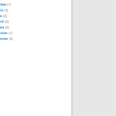
illet
(1)
in
(3)
ai
(2)
ril
(2)
ars
(2)
vrier
(1)
nvier
(3)