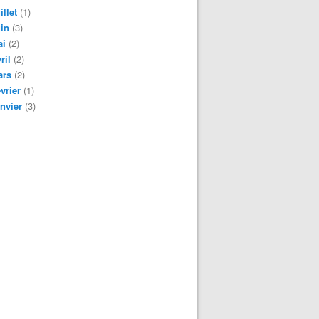
illet
(1)
in
(3)
ai
(2)
ril
(2)
ars
(2)
vrier
(1)
nvier
(3)