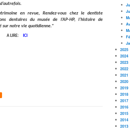
d’autrefois.
Ju
Ju
imoine en revue, Rendez-vous chez le dentiste
M
ions dentaires du musée de l’AP-HP, l’histoire de
Av
é sur notre vie quotidienne."
M
A LIRE:
ICI
Fé
Ja
2025
2024
2023
2022
2021
2020
2019
2018
2017
2016
2015
2014
2013