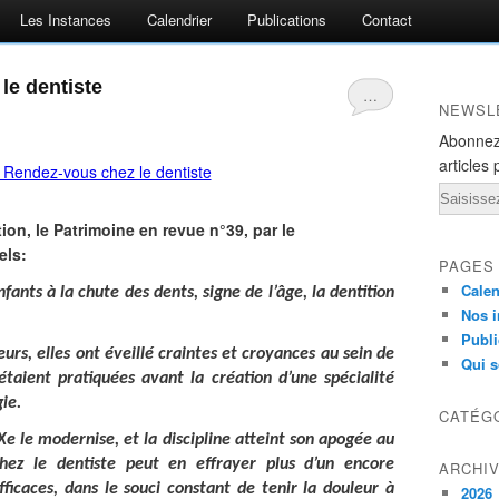
Les Instances
Calendrier
Publications
Contact
le dentiste
…
NEWSL
Abonnez
articles 
Email
ion, le Patrimoine en revue n°39, par le
els:
PAGES
Calen
ants à la chute des dents, signe de l’âge, la dentition
Nos i
Publi
rs, elles ont éveillé craintes et croyances au sein de
Qui 
étaient pratiquées avant la création d’une spécialité
ie.
CATÉG
Xe le modernise, et la discipline atteint son apogée au
chez le dentiste peut en effrayer plus d’un encore
ARCHI
efficaces, dans le souci constant de tenir la douleur à
2026