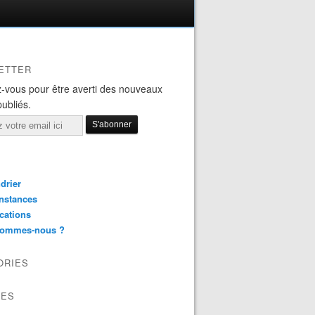
ETTER
-vous pour être averti des nouveaux
publiés.
drier
nstances
cations
sommes-nous ?
ORIES
VES