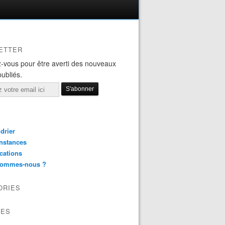
ETTER
-vous pour être averti des nouveaux
publiés.
drier
nstances
cations
sommes-nous ?
ORIES
VES