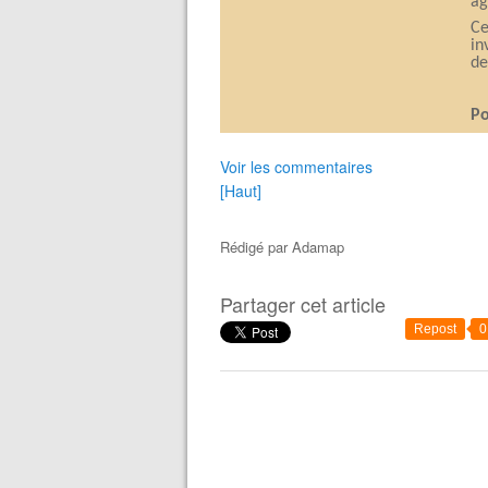
â
Ce
in
de
Po
Voir les commentaires
[Haut]
Rédigé par
Adamap
Partager cet article
Repost
0