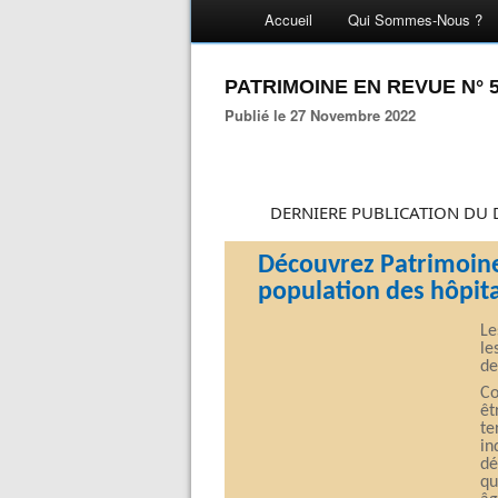
Accueil
Qui Sommes-Nous ?
PATRIMOINE EN REVUE N° 
Publié le 27 Novembre 2022
DERNIERE PUBLICATION DU 
Découvrez Patrimoine 
population des hôpit
Le
le
de
Co
êt
te
in
dé
qu