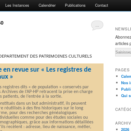
Les Instances
Calendrier
Publications
Contact
50
…
NEWSL
Abonnez
articles 
Email
DEPARTEMENT DES PATRIMOINES CULTURELS
en revue sur « Les registres de
PAGES
aux »
Calen
Nos i
s registres dits « de population » conservés par
Publi
s Archives de l’AP-HP retracent la prise en charge
Qui 
s patients, de l’entrée à la sortie.
nstitués dans un but administratif, ils peuvent
re réutilisés à des fins historiques sur le long
CATÉG
rme, pour des recherches généalogiques
dividuelles comme pour des études sociales ou
mographiques, grâce aux informations détaillées
ARCHI
’ils recèlent : adresse, lieu de naissance, métier,
2026