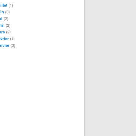
illet
(1)
in
(3)
ai
(2)
ril
(2)
ars
(2)
vrier
(1)
nvier
(3)