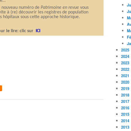
ge…
Ju
 nouveau numéro de
Patrimoine en revue
vous
Ju
vite à (re) découvrir les registres de population
s hôpitaux sous cette approche historique.
M
Av
M
ur le lire: clic sur
ICI
Fé
Ja
2025
2024
2023
2022
2021
2020
2019
2018
2017
2016
2015
2014
2013