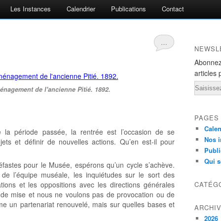
Les Instances
Calendrier
Publications
Contact
…
NEWSL
Abonnez
articles 
Email
énagement de l'ancienne Pitié. 1892.
PAGES
Calen
e la période passée, la rentrée est l’occasion de se
Nos i
ets et définir de nouvelles actions. Qu’en est-il pour
Publi
Qui 
néfastes pour le Musée, espérons qu’un cycle s’achève.
de l’équipe muséale, les inquiétudes sur le sort des
pations et les oppositions avec les directions générales
CATÉG
us de mise et nous ne voulons pas de provocation ou de
lame un partenariat renouvelé, mais sur quelles bases et
ARCHI
2026