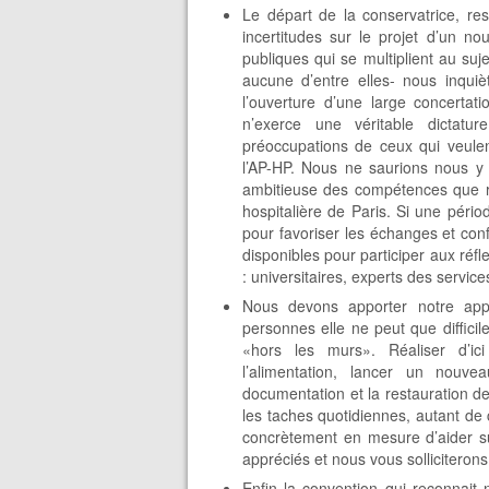
Le départ de la conservatrice, re
incertitudes sur le projet d’un n
publiques qui se multiplient au suj
aucune d’entre elles- nous inquiè
l’ouverture d’une large concerta
n’exerce une véritable dictatu
préoccupations de ceux qui veulent
l’AP-HP. Nous ne saurions nous y 
ambitieuse des compétences que ré
hospitalière de Paris. Si une périod
pour favoriser les échanges et co
disponibles pour participer aux réfl
: universitaires, experts des servic
Nous devons apporter notre app
personnes elle ne peut que diffici
«hors les murs». Réaliser d’ic
l’alimentation, lancer un nouvea
documentation et la restauration de
les taches quotidiennes, autant de c
concrètement en mesure d’aider su
appréciés et nous vous sollicitero
Enfin la convention qui reconnait