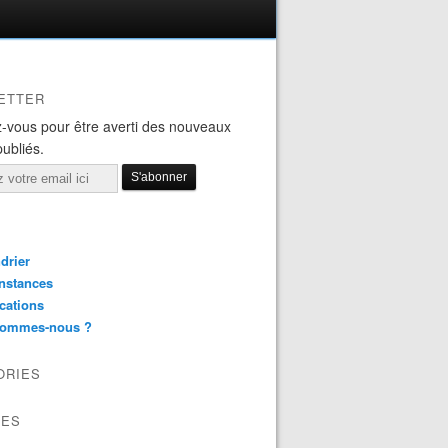
ETTER
-vous pour être averti des nouveaux
publiés.
drier
nstances
cations
sommes-nous ?
ORIES
VES