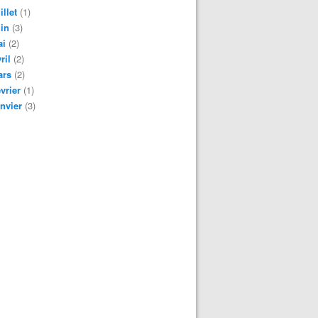
illet
(1)
in
(3)
ai
(2)
ril
(2)
ars
(2)
vrier
(1)
nvier
(3)