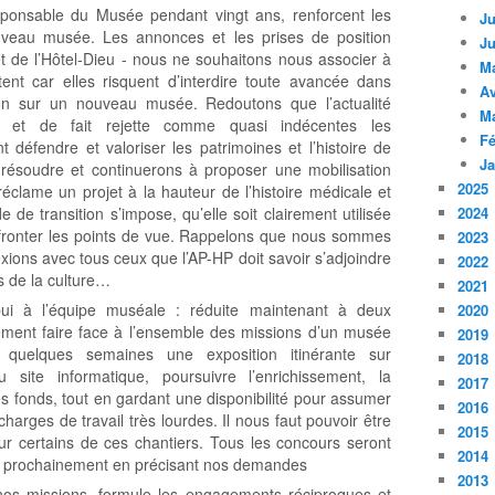
sponsable du Musée pendant vingt ans, renforcent les
Ju
ouveau musée. Les annonces et les prises de position
Ju
et de l’Hôtel-Dieu - nous ne souhaitons nous associer à
M
tent car elles risquent d’interdire toute avancée dans
Av
tion sur un nouveau musée. Redoutons que l’actualité
M
re et de fait rejette comme quasi indécentes les
Fé
 défendre et valoriser les patrimoines et l’histoire de
Ja
résoudre et continuerons à proposer une mobilisation
2025
clame un projet à la hauteur de l’histoire médicale et
e de transition s’impose, qu’elle soit clairement utilisée
2024
nfronter les points de vue. Rappelons que nous sommes
2023
exions avec tous ceux que l’AP-HP doit savoir s’adjoindre
2022
es de la culture…
2021
ui à l’équipe muséale : réduite maintenant à deux
2020
lement faire face à l’ensemble des missions d’un musée
2019
i quelques semaines une exposition itinérante sur
2018
u site informatique, poursuivre l’enrichissement, la
2017
s fonds, tout en gardant une disponibilité pour assumer
2016
harges de travail très lourdes. Il nous faut pouvoir être
2015
r certains de ces chantiers. Tous les concours seront
2014
ns prochainement en précisant nos demandes
2013
 nos missions, formule les engagements réciproques et