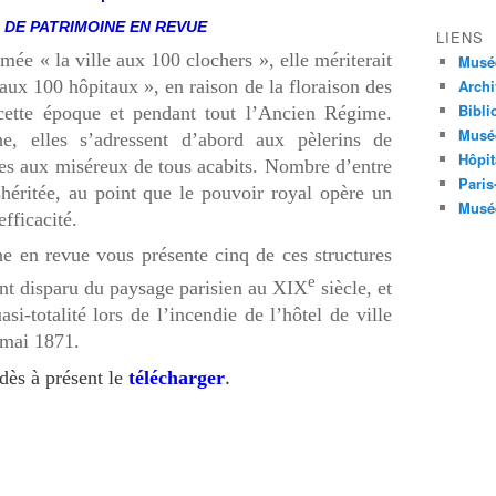
 DE PATRIMOINE EN REVUE
LIENS
e « la ville aux 100 clochers », elle mériterait
Musé
e aux 100 hôpitaux », en raison de la floraison des
Archi
Bibli
 cette époque et pendant tout l’Ancien Régime.
Musée
gine, elles s’adressent d’abord aux pèlerins de
Hôpit
tes aux miséreux de tous acabits. Nombre d’entre
Paris
shéritée, au point que le pouvoir royal opère un
Musée
fficacité.
 en revue vous présente cinq de ces structures
e
ent disparu du paysage parisien au XIX
siècle, et
si-totalité lors de l’incendie de l’hôtel de ville
 mai 1871.
.
dès à présent le
télécharger