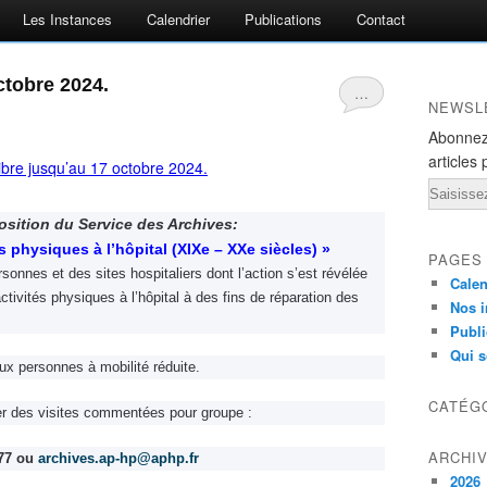
Les Instances
Calendrier
Publications
Contact
ctobre 2024.
…
NEWSL
Abonnez
articles 
Email
osition du Service des Archives:
tés physiques à l’hôpital (XIXe – XXe siècles) »
PAGES
onnes et des sites hospitaliers dont l’action s’est révélée
Calen
ivités physiques à l’hôpital à des fins de réparation des
Nos i
Publi
Qui 
ux personnes à mobilité réduite.
CATÉG
ver des visites commentées pour groupe :
ARCHI
77 ou
archives.ap-hp@aphp.fr
2026