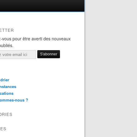
ETTER
-vous pour être averti des nouveaux
publiés.
drier
nstances
cations
sommes-nous ?
ORIES
VES