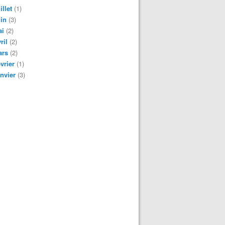
illet
(1)
in
(3)
ai
(2)
ril
(2)
ars
(2)
vrier
(1)
nvier
(3)