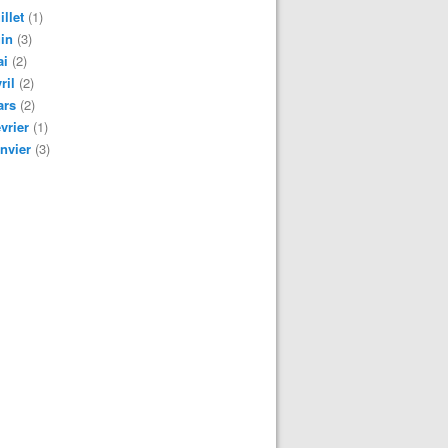
illet
(1)
in
(3)
ai
(2)
ril
(2)
ars
(2)
vrier
(1)
nvier
(3)