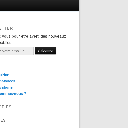
ETTER
-vous pour être averti des nouveaux
publiés.
drier
nstances
cations
sommes-nous ?
ORIES
VES