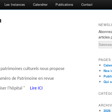
Les Instances
Calendrier
Publications
Contact
n
NEWSL
Abonnez
articles 
Email
PAGES
Calen
patrimoines culturels nous propose
Nos i
Publi
méro de Patrimoine en revue
Qui 
iser l'hôpital "
Lire ICI
CATÉG
ARCHI
2026