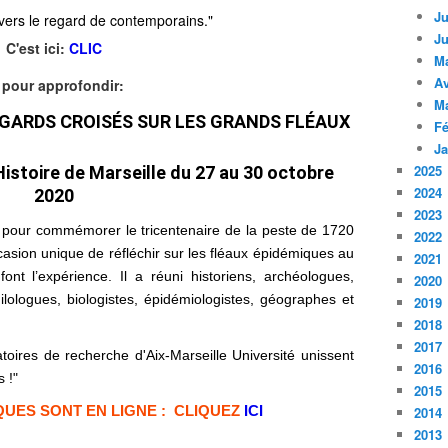
Ju
vers le regard de contemporains."
Ju
C'est ici:
CLIC
M
Av
 pour
approfondir:
M
REGARDS CROISÉS SUR LES GRANDS FLÉAUX
Fé
Ja
2025
istoire de Marseille du 27 au 30 octobre
2024
2020
2023
pour commémorer le tricentenaire de la peste de 1720
2022
asion unique de réfléchir sur les fléaux épidémiques au
2021
 l’expérience. Il a réuni historiens, archéologues,
2020
hilologues, biologistes, épidémiologistes, géographes et
2019
2018
2017
toires de recherche d'Aix-Marseille Université unissent
2016
 !"
2015
UES SONT EN LIGNE : CLIQUEZ
ICI
2014
2013