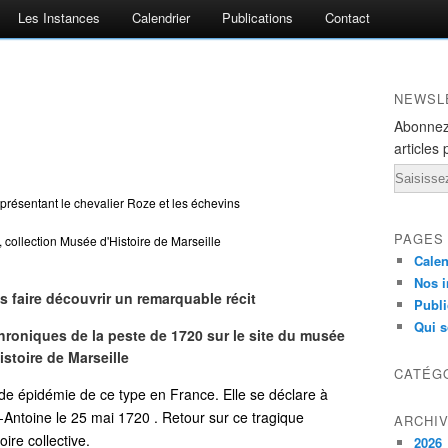
Les Instances
Calendrier
Publications
Contact
NEWSL
Abonnez
articles 
Email
eprésentant le chevalier Roze et les échevins
PAGES
, collection Musée d'Histoire de Marseille
Calen
Nos i
 faire découvrir un remarquable récit
Publi
Qui 
hroniques de la peste de 1720 sur le site du musée
istoire de Marseille
CATÉG
de épidémie de ce type en France. Elle se déclare à
t-Antoine le 25 mai 1720 . Retour sur ce tragique
ARCHI
re collective.
2026