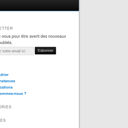
ETTER
-vous pour être averti des nouveaux
publiés.
drier
nstances
cations
sommes-nous ?
ORIES
VES