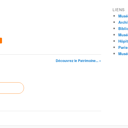
LIENS
Musé
Archi
Bibli
Musée
Hôpit
Paris
Musée
Découvrez le Patrimoine... »