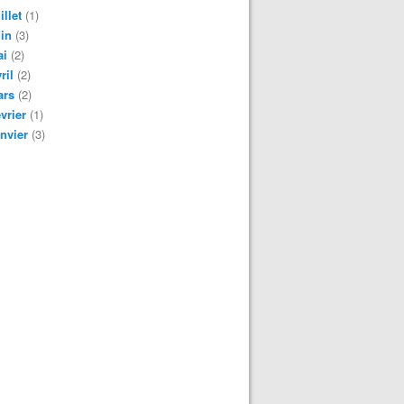
illet
(1)
in
(3)
ai
(2)
ril
(2)
ars
(2)
vrier
(1)
nvier
(3)