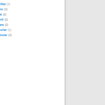
illet
(1)
in
(3)
ai
(2)
ril
(2)
ars
(2)
vrier
(1)
nvier
(3)