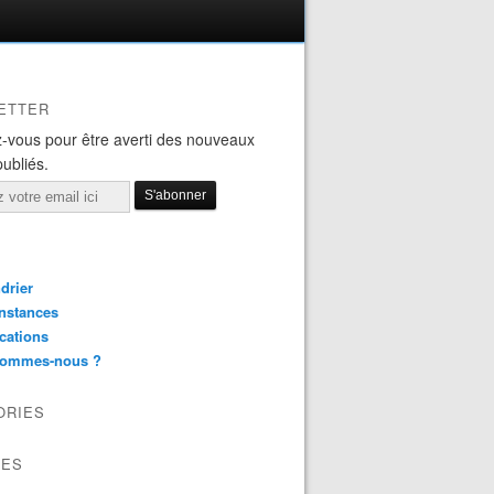
ETTER
-vous pour être averti des nouveaux
publiés.
drier
nstances
cations
sommes-nous ?
ORIES
VES