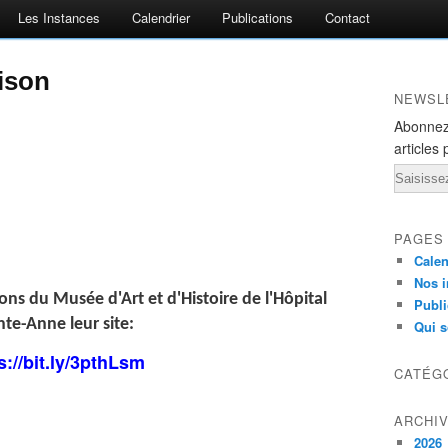
Les Instances
Calendrier
Publications
Contact
ison
NEWSL
Abonnez
articles 
Email
PAGES
Calen
Nos i
ions du Musée d'Art et d'Histoire de l'Hôpital
Publi
nte-Anne leur site:
Qui 
s://bit.ly/3pthLsm
CATÉG
ARCHI
2026