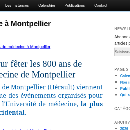
Les Instances
Calendrier
Publications
Contact
e à Montpellier
NEWSL
Abonnez
articles 
Email
r fêter les 800 ans de
PAGES
decine de Montpellier
Calen
Nos i
é de Montpellier (Hérault) viennent
Publi
me des événements organisés pour
Qui 
l'
Université de médecine,
la plus
CATÉG
idental.
ARCHI
2026