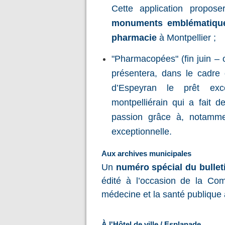
Cette application propo
monuments emblématiques
pharmacie
à Montpellier ;
"Pharmacopées" (fin juin – 
présentera, dans le cadre d
d’Espeyran le prêt excep
montpelliérain qui a fait de
passion grâce à, notamm
exceptionnelle.
Aux archives municipales
Un
numéro spécial du bulleti
édité à l’occasion de la Com
médecine et la santé publique 
À l'Hôtel de ville / Esplanade