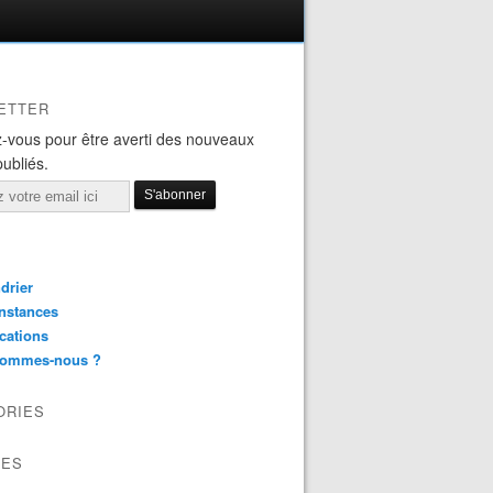
ETTER
-vous pour être averti des nouveaux
publiés.
drier
nstances
cations
sommes-nous ?
ORIES
VES