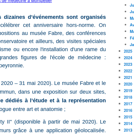
Ju
Ju
s dizaines d’événements sont organisés
M
Av
élébrer cet anniversaire hors-norme. On
M
positions au musée Fabre, des conférences
Fé
servatoire et ailleurs, des visites spéciales
Ja
risme ou encore l'installation d'une rame du
2025
randes figures de l'école de médecine :
2024
2023
peyronnie.
2022
2021
er 2020 – 31 mai 2020). Le musée Fabre et le
2020
2019
mmun, dans une exposition sur deux sites,
2018
e dédiés à l’étude et à la représentation
2017
ogue entre art et anatomie ;
2016
2015
ty II" (disponible à partir de mai 2020). Le
2014
2013
urs grâce à une application géolocalisée.