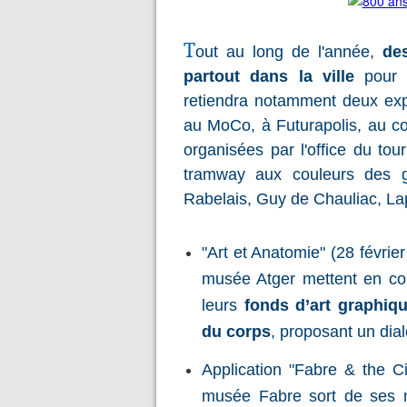
T
out au long de l'année,
de
partout dans la ville
pour c
retiendra notamment deux ex
au MoCo, à Futurapolis, au con
organisées par l'office du tou
tramway aux couleurs des g
Rabelais, Guy de Chauliac, La
"Art et Anatomie" (28 févri
musée Atger mettent en co
leurs
fonds d’art graphiqu
du corps
, proposant un dial
Application "Fabre & the Ci
musée Fabre sort de ses m