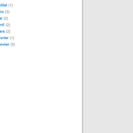
illet
(1)
in
(3)
ai
(2)
ril
(2)
ars
(2)
vrier
(1)
nvier
(3)