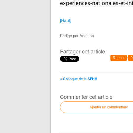
e 
experiences-nationales-et-in
et 
in
[Haut]
sc
ri
pt
Rédigé par
Adamap
io
n 
Partager cet article
gr
Repost
0
at
ui
te
« Colloque de la SFHH
: 
Commenter cet article
Ajouter un commentaire