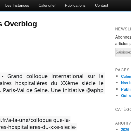
Les Instances
Calendrier
Publications
Contact
is Overblog
NEWSL
Abonnez
articles 
Email
PAGES
- Grand colloque international sur la 
Calen
ires hospitalières du XXème siècle le 
Nos i
Publi
Paris-Val de Seine. Une initiative 
@aphp
Qui 
CATÉG
.fr/a-la-une/colloque 
que-la-
ARCHI
es-hospitalieres-du-xxe-siecle-
2026