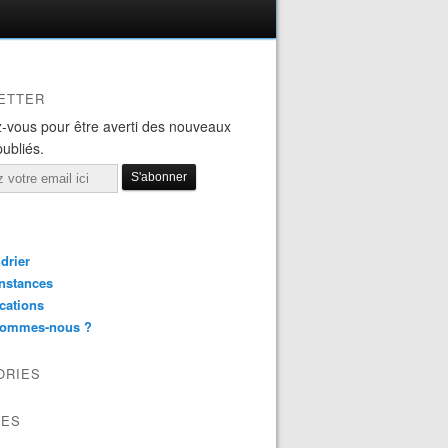
ETTER
-vous pour être averti des nouveaux
publiés.
drier
nstances
cations
sommes-nous ?
ORIES
VES