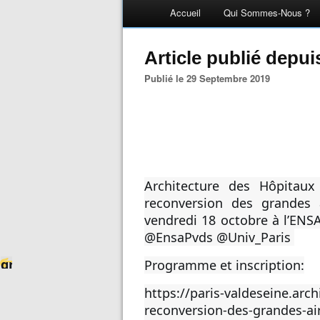
Accueil
Qui Sommes-Nous ?
Article publié depu
Publié le 29 Septembre 2019
Architecture des Hôpitaux 
reconversion des grandes a
vendredi 18 octobre à l’ENSA 
@EnsaPvds
@Univ_Paris
gr
Programme et inscription:
a
https://
paris-valdeseine.archi
m
reconversion-des-grandes-air
m