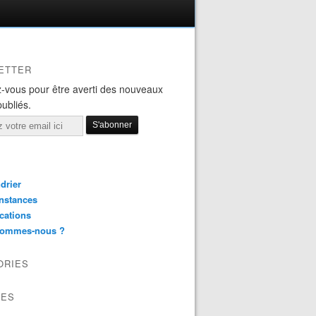
ETTER
-vous pour être averti des nouveaux
publiés.
drier
nstances
cations
sommes-nous ?
ORIES
VES