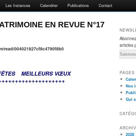
Les Instances
Calendrier
Publications
Contact
PATRIMOINE EN REVUE N°17
NEWSL
Abonnez
articles 
com/read/004021827cf8c4790f8b0
Email
FÊTES MEILLEURS
VŒUX
PAGES
Calen
++++++++++++++++++++
Nos i
Publi
Qui 
CATÉG
ARCHI
2026