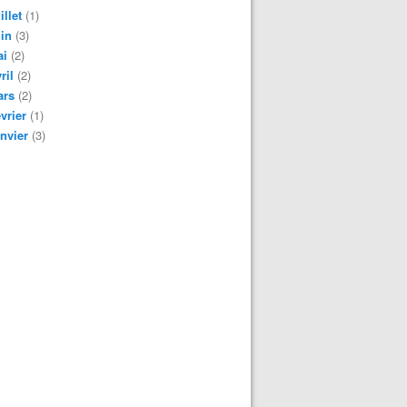
illet
(1)
in
(3)
ai
(2)
ril
(2)
ars
(2)
vrier
(1)
nvier
(3)