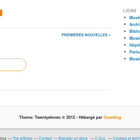
LIENS
Musé
Archi
Bibli
PREMIÈRES NOUVELLES »
Musée
Hôpit
Paris
Musée
Theme: Twentyeleven © 2012 -
Hébergé par
Overblog
blog
Top articles
Contact
Signaler un abus
C.G.U.
Cookies et don