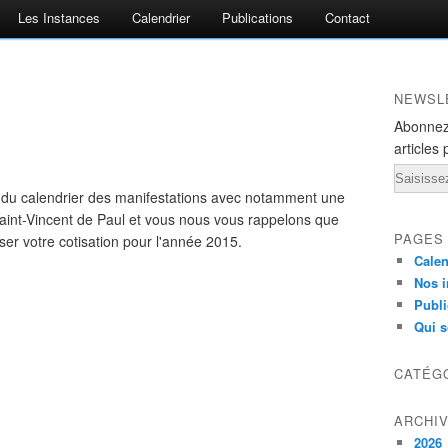
Les Instances
Calendrier
Publications
Contact
NEWSL
Abonnez
articles 
Email
 du calendrier des manifestations avec notamment une
 Saint-Vincent de Paul et vous nous vous rappelons que
PAGES
er votre cotisation pour l'année 2015.
Calen
Nos i
Publi
Qui 
CATÉG
ARCHI
2026