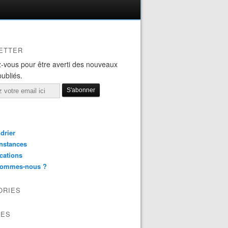
ETTER
-vous pour être averti des nouveaux
publiés.
drier
nstances
cations
sommes-nous ?
ORIES
VES