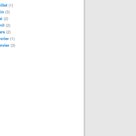
illet
(1)
in
(3)
ai
(2)
ril
(2)
ars
(2)
vrier
(1)
nvier
(3)