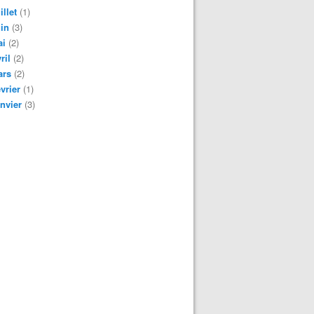
illet
(1)
in
(3)
ai
(2)
ril
(2)
ars
(2)
vrier
(1)
nvier
(3)