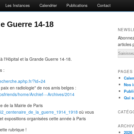
Les Instances
Calendrier
Publications
Contact
nde Guerre 14-18
NEWSL
Abonnez
articles 
Email
 l'Hôpital et la Grande Guerre 14-18.
s :
PAGES
Calen
/recherche.aphp.fr/?id=24
Nos i
 paix en radiologie" de nos amis belges :
Publi
piosfriends/home/Archief---Archives/2014
Qui 
e de la Mairie de Paris
75162_centenaire_de_la_guerre_1914_1918
où vous
CATÉG
et expositions organisées cette année à Paris
ARCHI
ette rubrique !
2026