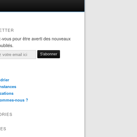
ETTER
-vous pour être averti des nouveaux
publiés.
drier
nstances
cations
sommes-nous ?
ORIES
VES