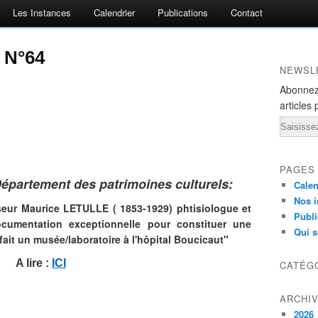
Les Instances
Calendrier
Publications
Contact
e N°64
NEWSL
Abonnez
articles 
Email
PAGES
Département des patrimoines culturels:
Calen
Nos i
seur Maurice LETULLE ( 1853-1929) phtisiologue et
Publi
ocumentation exceptionnelle pour constituer une
Qui 
fait un musée/laboratoire à l'hôpital Boucicaut"
A lire :
ICI
CATÉG
ARCHI
2026