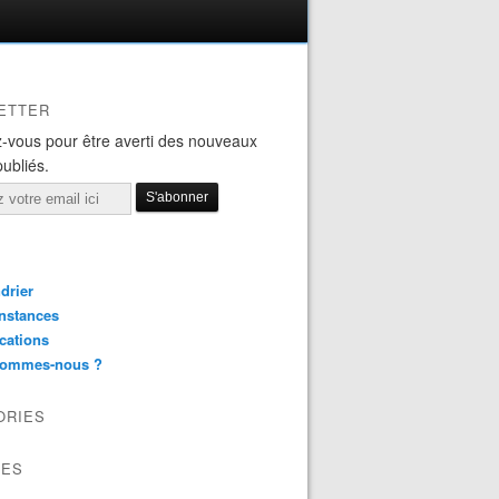
ETTER
-vous pour être averti des nouveaux
publiés.
drier
nstances
cations
sommes-nous ?
ORIES
VES