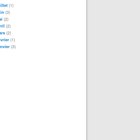
illet
(1)
in
(3)
ai
(2)
ril
(2)
ars
(2)
vrier
(1)
nvier
(3)